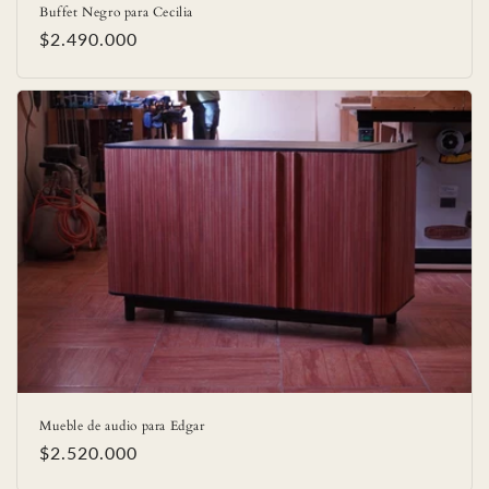
Buffet Negro para Cecilia
Precio
$2.490.000
habitual
Mueble de audio para Edgar
Precio
$2.520.000
habitual