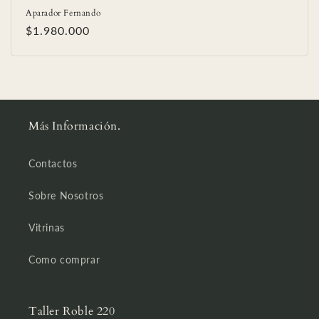
Aparador Fernando
Precio
$1.980.000
habitual
Más Información.
Contactos
Sobre Nosotros
Vitrinas
Como comprar
Taller Roble 220