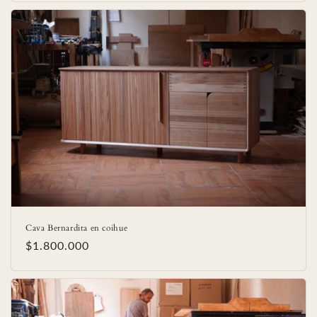
Cava Bernardita en coihue
Precio
$1.800.000
habitual