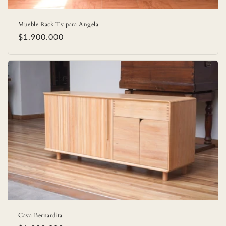
Mueble Rack Tv para Angela
Precio
$1.900.000
habitual
Cava Bernardita