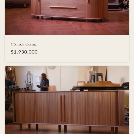
ó
n
:
Cómoda Corina
Precio
$1.930.000
habitual